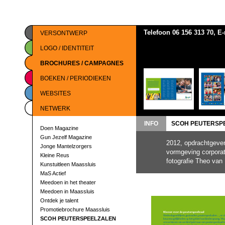
Telefoon 06 156 313 70, E
VERSONTWERP
LOGO / IDENTITEIT
BROCHURES / CAMPAGNES
BOEKEN / PERIODIEKEN
WEBSITES
NETWERK
INFO
SCOH PEUTERSP
Doen Magazine
Gun Jezelf Magazine
2012, opdrachtgeve
Jonge Mantelzorgers
vormgeving corporat
Kleine Reus
fotografie Theo van P
Kunstuitleen Maassluis
MaS Actief
Meedoen in het theater
Meedoen in Maassluis
Ontdek je talent
Promotiebrochure Maassluis
SCOH PEUTERSPEELZALEN