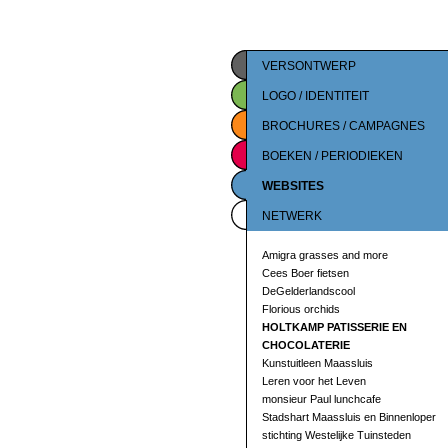
VERSONTWERP
LOGO / IDENTITEIT
BROCHURES / CAMPAGNES
BOEKEN / PERIODIEKEN
WEBSITES
NETWERK
Amigra grasses and more
Cees Boer fietsen
DeGelderlandscool
Florious orchids
HOLTKAMP PATISSERIE EN
CHOCOLATERIE
Kunstuitleen Maassluis
Leren voor het Leven
monsieur Paul lunchcafe
Stadshart Maassluis en Binnenloper
stichting Westelijke Tuinsteden