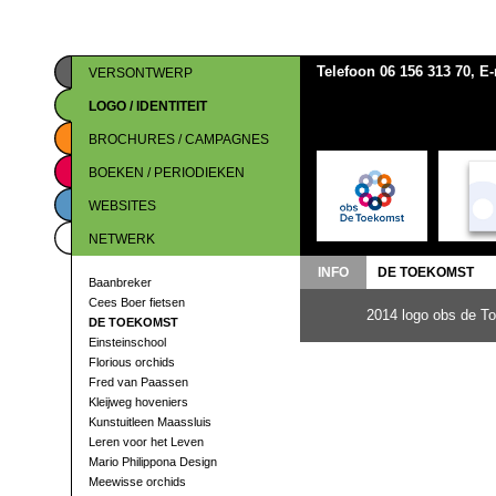
Telefoon 06 156 313 70, E
VERSONTWERP
LOGO / IDENTITEIT
BROCHURES / CAMPAGNES
BOEKEN / PERIODIEKEN
WEBSITES
NETWERK
INFO
DE TOEKOMST
Baanbreker
Cees Boer fietsen
2014 logo obs de To
DE TOEKOMST
Einsteinschool
Florious orchids
Fred van Paassen
Kleijweg hoveniers
Kunstuitleen Maassluis
Leren voor het Leven
Mario Philippona Design
Meewisse orchids