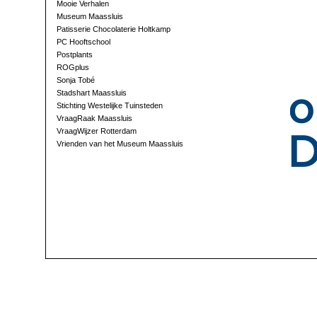
Mooie Verhalen
Museum Maassluis
Patisserie Chocolaterie Holtkamp
PC Hooftschool
Postplants
ROGplus
Sonja Tobé
Stadshart Maassluis
Stichting Westelijke Tuinsteden
VraagRaak Maassluis
VraagWijzer Rotterdam
Vrienden van het Museum Maassluis