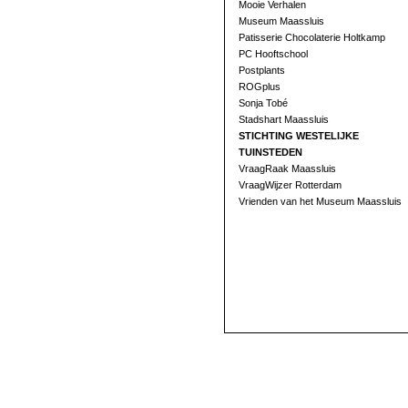
Mooie Verhalen
Museum Maassluis
Patisserie Chocolaterie Holtkamp
PC Hooftschool
Postplants
ROGplus
Sonja Tobé
Stadshart Maassluis
STICHTING WESTELIJKE
TUINSTEDEN
VraagRaak Maassluis
VraagWijzer Rotterdam
Vrienden van het Museum Maassluis