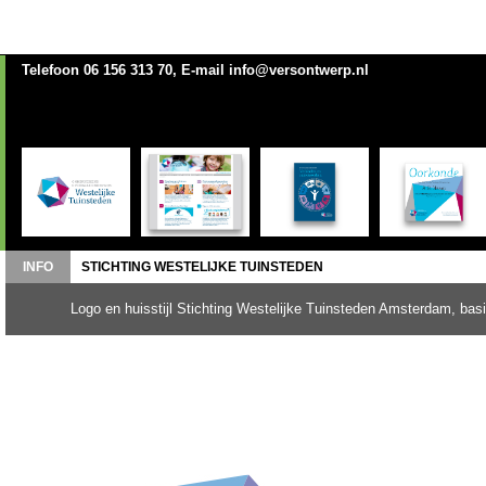
Telefoon 06 156 313 70, E-mail info@versontwerp.nl
INFO
STICHTING WESTELIJKE TUINSTEDEN
Logo en huisstijl Stichting Westelijke Tuinsteden Amsterdam, basi