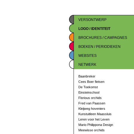
VERSONTWERP
LOGO / IDENTITEIT
BROCHURES / CAMPAGNES
BOEKEN / PERIODIEKEN
WEBSITES
NETWERK
Baanbreker
Cees Boer fietsen
De Toekomst
Einsteinschool
Florious orchids
Fred van Paassen
Kleijweg hoveniers
Kunstuitleen Maassluis
Leren voor het Leven
Mario Philippona Design
Meewisse orchids