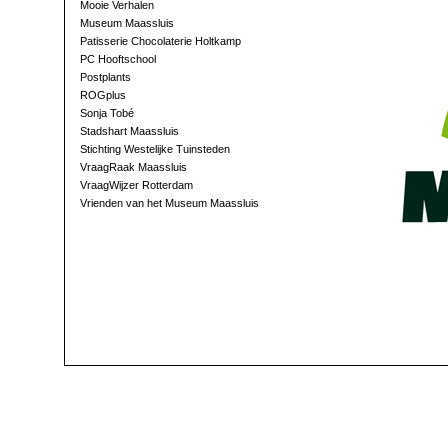
Mooie Verhalen
Museum Maassluis
Patisserie Chocolaterie Holtkamp
PC Hooftschool
Postplants
ROGplus
Sonja Tobé
Stadshart Maassluis
Stichting Westelijke Tuinsteden
VraagRaak Maassluis
VraagWijzer Rotterdam
Vrienden van het Museum Maassluis