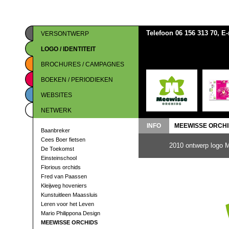
Telefoon 06 156 313 70, E
VERSONTWERP
LOGO / IDENTITEIT
BROCHURES / CAMPAGNES
BOEKEN / PERIODIEKEN
WEBSITES
NETWERK
INFO
MEEWISSE ORCH
Baanbreker
Cees Boer fietsen
2010 ontwerp logo M
De Toekomst
Einsteinschool
Florious orchids
Fred van Paassen
Kleijweg hoveniers
Kunstuitleen Maassluis
Leren voor het Leven
Mario Philippona Design
MEEWISSE ORCHIDS