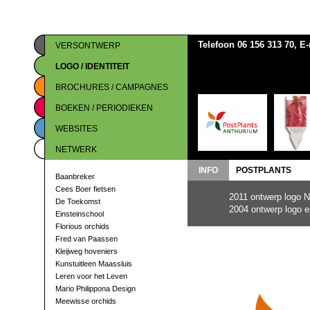
Telefoon 06 156 313 70, E
VERSONTWERP
LOGO / IDENTITEIT
BROCHURES / CAMPAGNES
BOEKEN / PERIODIEKEN
WEBSITES
NETWERK
INFO
POSTPLANTS
Baanbreker
Cees Boer fietsen
2011 ontwerp logo N
De Toekomst
2004 ontwerp logo en
Einsteinschool
Florious orchids
Fred van Paassen
Kleijweg hoveniers
Kunstuitleen Maassluis
Leren voor het Leven
Mario Philippona Design
Meewisse orchids