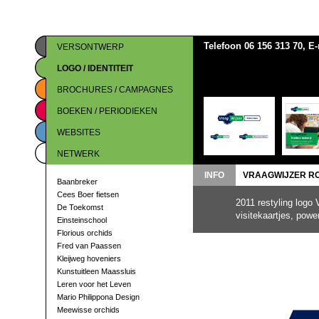
Telefoon 06 156 313 70, E
VERSONTWERP
LOGO / IDENTITEIT
BROCHURES / CAMPAGNES
BOEKEN / PERIODIEKEN
WEBSITES
NETWERK
INFO
VRAAGWIJZER R
Baanbreker
Cees Boer fietsen
2011 restyling logo 
De Toekomst
visitekaartjes, powe
Einsteinschool
Florious orchids
Fred van Paassen
Kleijweg hoveniers
Kunstuitleen Maassluis
Leren voor het Leven
Mario Philippona Design
Meewisse orchids