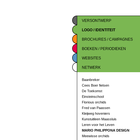
VERSONTWERP
LOGO / IDENTITEIT
BROCHURES / CAMPAGNES
BOEKEN / PERIODIEKEN
WEBSITES
NETWERK
Baanbreker
Cees Boer fietsen
De Toekomst
Einsteinschool
Florious orchids
Fred van Paassen
Kleijweg hoveniers
Kunstuitleen Maassluis
Leren voor het Leven
MARIO PHILIPPONA DESIGN
Meewisse orchids