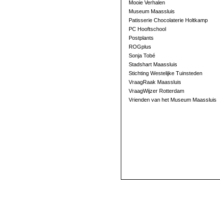
Mooie Verhalen
Museum Maassluis
Patisserie Chocolaterie Holtkamp
PC Hooftschool
Postplants
ROGplus
Sonja Tobé
Stadshart Maassluis
Stichting Westelijke Tuinsteden
VraagRaak Maassluis
VraagWijzer Rotterdam
Vrienden van het Museum Maassluis