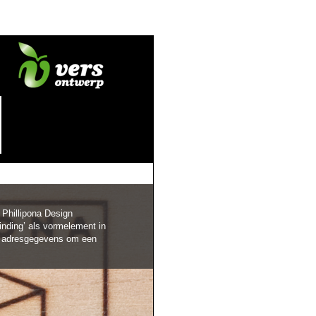
 Phillipona Design
inding’ als vormelement in
et adresgegevens om een